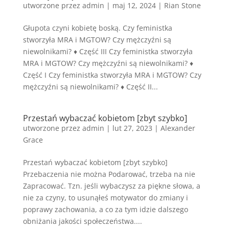
utworzone przez
admin
|
maj 12, 2024
|
Rian Stone
Głupota czyni kobietę boską. Czy feministka
stworzyła MRA i MGTOW? Czy mężczyźni są
niewolnikami? ♦ Część III Czy feministka stworzyła
MRA i MGTOW? Czy mężczyźni są niewolnikami? ♦
Część I Czy feministka stworzyła MRA i MGTOW? Czy
mężczyźni są niewolnikami? ♦ Część II...
Przestań wybaczać kobietom [zbyt szybko]
utworzone przez
admin
|
lut 27, 2023
|
Alexander
Grace
Przestań wybaczać kobietom [zbyt szybko]
Przebaczenia nie można Podarować, trzeba na nie
Zapracować. Tzn. jeśli wybaczysz za piękne słowa, a
nie za czyny, to usunąłeś motywator do zmiany i
poprawy zachowania, a co za tym idzie dalszego
obniżania jakości społeczeństwa....