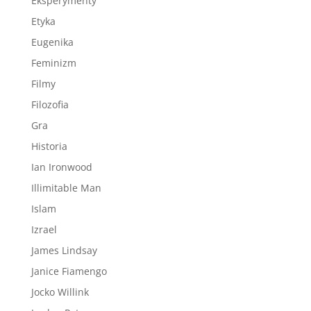
Eksperymenty
Etyka
Eugenika
Feminizm
Filmy
Filozofia
Gra
Historia
Ian Ironwood
Illimitable Man
Islam
Izrael
James Lindsay
Janice Fiamengo
Jocko Willink