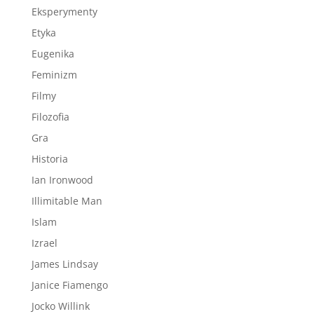
Eksperymenty
Etyka
Eugenika
Feminizm
Filmy
Filozofia
Gra
Historia
Ian Ironwood
Illimitable Man
Islam
Izrael
James Lindsay
Janice Fiamengo
Jocko Willink