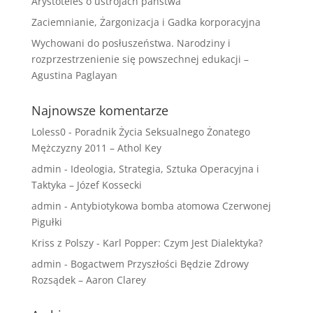
Arystoteles o ustrojach państwa
Zaciemnianie, Żargonizacja i Gadka korporacyjna
Wychowani do posłuszeństwa. Narodziny i
rozprzestrzenienie się powszechnej edukacji –
Agustina Paglayan
Najnowsze komentarze
Loless0
-
Poradnik Życia Seksualnego Żonatego
Mężczyzny 2011 – Athol Key
admin
-
Ideologia, Strategia, Sztuka Operacyjna i
Taktyka – Józef Kossecki
admin
-
Antybiotykowa bomba atomowa Czerwonej
Pigułki
Kriss z Polszy
-
Karl Popper: Czym Jest Dialektyka?
admin
-
Bogactwem Przyszłości Będzie Zdrowy
Rozsądek – Aaron Clarey