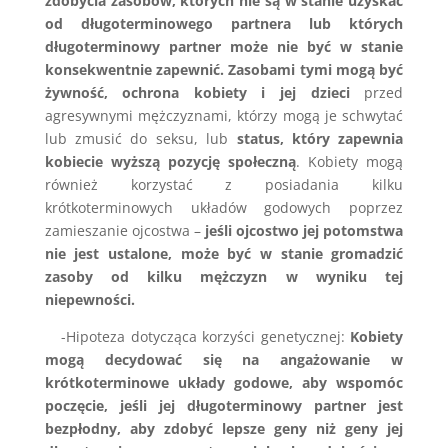
zdobycia zasobów, których nie są w stanie uzyskać
od długoterminowego partnera lub których
długoterminowy partner może nie być w stanie
konsekwentnie zapewnić. Zasobami tymi mogą być
żywność, ochrona kobiety i jej dzieci
przed
agresywnymi mężczyznami, którzy mogą je schwytać
lub zmusić do seksu, lub
status, który zapewnia
kobiecie wyższą pozycję społeczną
. Kobiety mogą
również korzystać z posiadania kilku
krótkoterminowych układów godowych poprzez
zamieszanie ojcostwa –
jeśli ojcostwo jej potomstwa
nie jest ustalone, może być w stanie gromadzić
zasoby od kilku mężczyzn w wyniku tej
niepewności.
-Hipoteza dotycząca korzyści genetycznej:
Kobiety
mogą decydować się na angażowanie w
krótkoterminowe układy godowe, aby wspomóc
poczęcie, jeśli jej długoterminowy partner jest
bezpłodny, aby zdobyć lepsze geny niż geny jej