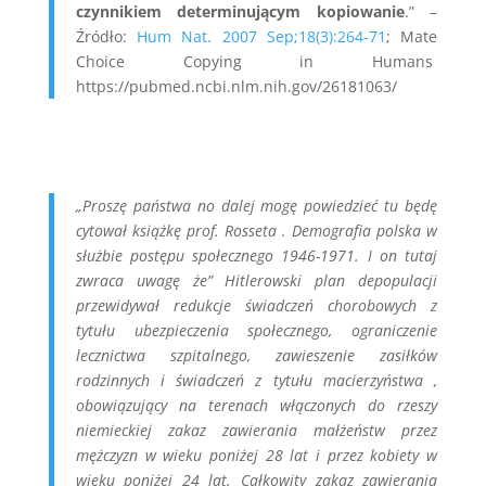
czynnikiem determinującym kopiowanie
.” –
Źródło:
Hum Nat. 2007 Sep;18(3):264-71
; Mate
Choice Copying in Humans
https://pubmed.ncbi.nlm.nih.gov/26181063/
„Proszę państwa no dalej mogę powiedzieć tu będę
cytował książkę prof. Rosseta . Demografia polska w
służbie postępu społecznego 1946-1971. I on tutaj
zwraca uwagę że” Hitlerowski plan depopulacji
przewidywał redukcje świadczeń chorobowych z
tytułu ubezpieczenia społecznego, ograniczenie
lecznictwa szpitalnego, zawieszenie zasiłków
rodzinnych i świadczeń z tytułu macierzyństwa ,
obowiązujący na terenach włączonych do rzeszy
niemieckiej zakaz zawierania małżeństw przez
mężczyzn w wieku poniżej 28 lat i przez kobiety w
wieku poniżej 24 lat. Całkowity zakaz zawierania