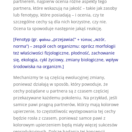
partnerem, najpierw ocenia różne aspekty tego
partnera, które wskazują na jakość – takie jak zasoby
lub fenotypy, które posiadają – i ocenia, czy te
szczególne cechy są dla nich korzystne, czy nie.
Ocena ta spowoduje następnie jakąś reakcję.
[Fenotyp (gr. φαίνω „przejawiać” + τύπος „wzór,
norma”) – zespół cech organizmu: oprócz morfologii
też właściwości fizjologiczne, płodność, zachowanie
się, ekologia, cykl życiowy, zmiany biologiczne, wpływ
środowiska na organizm.]
Mechanizmy te są częścią ewolucyjnej zmiany,
ponieważ działają w sposób, który powoduje, że
cechy pożądane u partnera są z czasem częściej
przekazywane każdemu pokoleniu. Na przykład, jeśli
samice pawi pragną partnerów, którzy mają kolorowe
upierzenie, to częstotliwośc występowania tej cechy
będzie rosła z czasem, ponieważ samce pawi z
kolorowym upierzeniem będą miały więcej sukcesów
reprodukcyjnych. Dalsze badania tej koncepcji