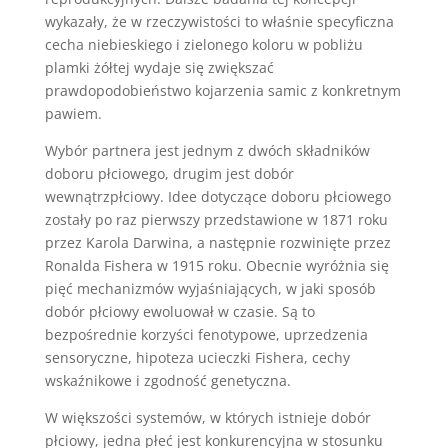
wykazały, że w rzeczywistości to właśnie specyficzna
cecha niebieskiego i zielonego koloru w pobliżu
plamki żółtej wydaje się zwiększać
prawdopodobieństwo kojarzenia samic z konkretnym
pawiem.
Wybór partnera jest jednym z dwóch składników
doboru płciowego, drugim jest dobór
wewnątrzpłciowy. Idee dotyczące doboru płciowego
zostały po raz pierwszy przedstawione w 1871 roku
przez Karola Darwina, a następnie rozwinięte przez
Ronalda Fishera w 1915 roku. Obecnie wyróżnia się
pięć mechanizmów wyjaśniających, w jaki sposób
dobór płciowy ewoluował w czasie. Są to
bezpośrednie korzyści fenotypowe, uprzedzenia
sensoryczne, hipoteza ucieczki Fishera, cechy
wskaźnikowe i zgodność genetyczna.
W większości systemów, w których istnieje dobór
płciowy, jedna płeć jest konkurencyjna w stosunku