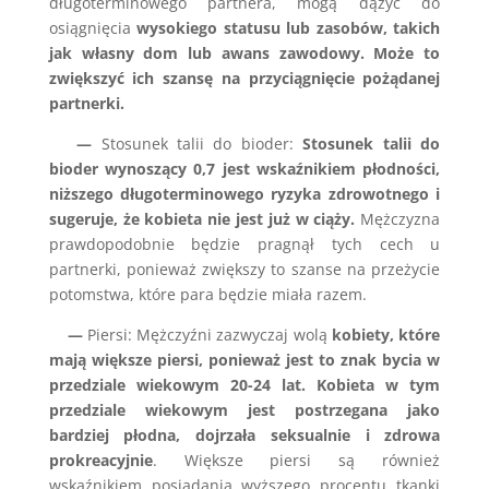
długoterminowego partnera, mogą dążyć do
osiągnięcia
wysokiego statusu lub zasobów, takich
jak własny dom lub awans zawodowy. Może to
zwiększyć ich szansę na przyciągnięcie pożądanej
partnerki.
—
Stosunek talii do bioder:
Stosunek talii do
bioder wynoszący 0,7 jest wskaźnikiem płodności,
niższego długoterminowego ryzyka zdrowotnego i
sugeruje, że kobieta nie jest już w ciąży.
Mężczyzna
prawdopodobnie będzie pragnął tych cech u
partnerki, ponieważ zwiększy to szanse na przeżycie
potomstwa, które para będzie miała razem.
—
Piersi: Mężczyźni zazwyczaj wolą
kobiety, które
mają większe piersi, ponieważ jest to znak bycia w
przedziale wiekowym 20-24 lat. Kobieta w tym
przedziale wiekowym jest postrzegana jako
bardziej płodna, dojrzała seksualnie i zdrowa
prokreacyjnie
. Większe piersi są również
wskaźnikiem posiadania wyższego procentu tkanki