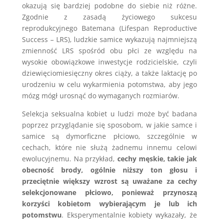
okazują się bardziej podobne do siebie niż różne.
Zgodnie z zasadą życiowego sukcesu
reprodukcyjnego Batemana (Lifespan Reproductive
Success – LRS), ludzkie samice wykazują najmniejszą
zmienność LRS spośród obu płci ze względu na
wysokie obowiązkowe inwestycje rodzicielskie, czyli
dziewięciomiesięczny okres ciąży, a także laktację po
urodzeniu w celu wykarmienia potomstwa, aby jego
mózg mógł urosnąć do wymaganych rozmiarów.
Selekcja seksualna kobiet u ludzi może być badana
poprzez przyglądanie się sposobom, w jakie samce i
samice są dymorficzne płciowo, szczególnie w
cechach, które nie służą żadnemu innemu celowi
ewolucyjnemu. Na przykład,
cechy męskie, takie jak
obecność brody, ogólnie niższy ton głosu i
przeciętnie większy wzrost są uważane za cechy
selekcjonowane płciowo, ponieważ przynoszą
korzyści kobietom wybierającym je lub ich
potomstwu
. Eksperymentalnie kobiety wykazały, że