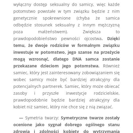
wyłączny dostęp seksualny do samicy, więc każde
potomstwo powstałe w tym związku będzie z nim
genetycznie spokrewnione (chyba że samica
odbędzie stosunek seksualny z innym mężczyzną
poza małżeństwem). Zwiększa to
prawdopodobieństwo pewności ojcostwa
. Dzięki
temu, że dwoje rodziców w formalnym związku
inwestuje w potomstwo, jego szanse na przeżycie
mogą wzrosnąć, dlatego DNA samca zostanie
przekazane dzieciom jego potomstwa.
Również
samiec, który jest zainteresowany zobowiązaniem się
wobec samicy może być bardziej atrakcyjny dla
potencjalnych partnerek. Samiec, który może obiecać
zasoby i przyszłe inwestycje rodzicielskie,
prawdopodobnie będzie bardziej atrakcyjny dla
kobiet niż samiec, który nie chce się z nią związać.
—
Symetria twarzy:
Symetryczne twarze zostały
ocenione jako sygnał dobrego ogólnego stanu
zdrowia i zdolności kobiety do wytrzymania