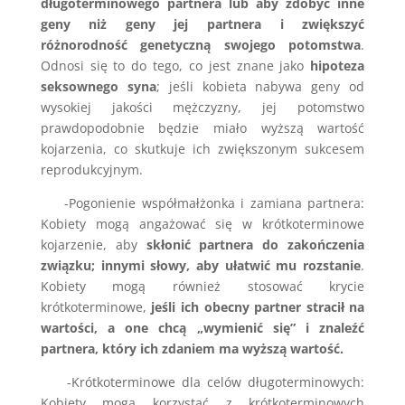
długoterminowego partnera lub aby zdobyć inne
geny niż geny jej partnera i zwiększyć
różnorodność genetyczną swojego potomstwa
.
Odnosi się to do tego, co jest znane jako
hipoteza
seksownego syna
; jeśli kobieta nabywa geny od
wysokiej jakości mężczyzny, jej potomstwo
prawdopodobnie będzie miało wyższą wartość
kojarzenia, co skutkuje ich zwiększonym sukcesem
reprodukcyjnym.
-Pogonienie współmałżonka i zamiana partnera:
Kobiety mogą angażować się w krótkoterminowe
kojarzenie, aby
skłonić partnera do zakończenia
związku; innymi słowy, aby ułatwić mu rozstanie
.
Kobiety mogą również stosować krycie
krótkoterminowe,
jeśli ich obecny partner stracił na
wartości, a one chcą „wymienić się” i znaleźć
partnera, który ich zdaniem ma wyższą wartość.
-Krótkoterminowe dla celów długoterminowych:
Kobiety mogą korzystać z krótkoterminowych