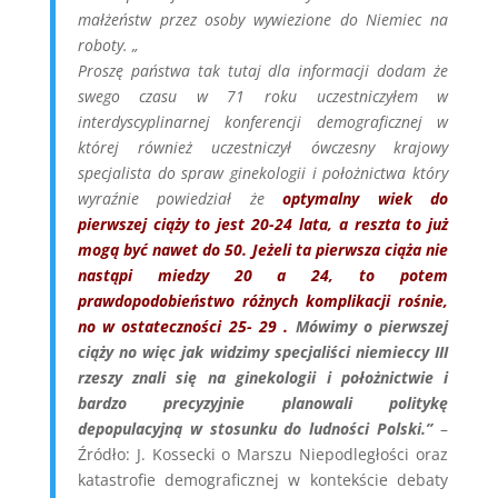
małżeństw przez osoby wywiezione do Niemiec na
roboty. „
Proszę państwa tak tutaj dla informacji dodam że
swego czasu w 71 roku uczestniczyłem w
interdyscyplinarnej konferencji demograficznej w
której również uczestniczył ówczesny krajowy
specjalista do spraw ginekologii i położnictwa który
wyraźnie powiedział że
optymalny wiek do
pierwszej ciąży to jest 20-24 lata, a reszta to już
mogą być nawet do 50. Jeżeli ta pierwsza ciąża nie
nastąpi miedzy 20 a 24, to potem
prawdopodobieństwo różnych komplikacji rośnie,
no w ostateczności 25- 29 .
Mówimy o pierwszej
ciąży no więc jak widzimy specjaliści niemieccy III
rzeszy znali się na ginekologii i położnictwie i
bardzo precyzyjnie planowali politykę
depopulacyjną w stosunku do ludności Polski.”
–
Źródło: J. Kossecki o Marszu Niepodległości oraz
katastrofie demograficznej w kontekście debaty