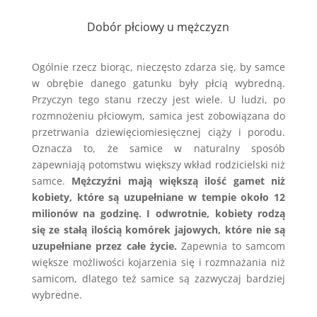
Dobór płciowy u mężczyzn
Ogólnie rzecz biorąc, nieczęsto zdarza się, by samce
w obrębie danego gatunku były płcią wybredną.
Przyczyn tego stanu rzeczy jest wiele. U ludzi, po
rozmnożeniu płciowym, samica jest zobowiązana do
przetrwania dziewięciomiesięcznej ciąży i porodu.
Oznacza to, że samice w naturalny sposób
zapewniają potomstwu większy wkład rodzicielski niż
samce.
Mężczyźni mają większą ilość gamet niż
kobiety, które są uzupełniane w tempie około 12
milionów na godzinę. I odwrotnie, kobiety rodzą
się ze stałą ilością komórek jajowych, które nie są
uzupełniane przez całe życie.
Zapewnia to samcom
większe możliwości kojarzenia się i rozmnażania niż
samicom, dlatego też samice są zazwyczaj bardziej
wybredne.