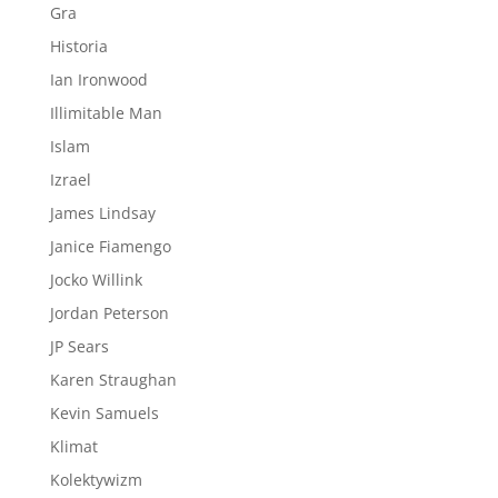
Gra
Historia
Ian Ironwood
Illimitable Man
Islam
Izrael
James Lindsay
Janice Fiamengo
Jocko Willink
Jordan Peterson
JP Sears
Karen Straughan
Kevin Samuels
Klimat
Kolektywizm