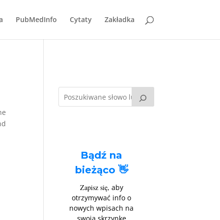
a
PubMedInfo
Cytaty
Zakładka
he
nd
Bądź na
bieżąco 👋
Zapisz się
, aby
otrzymywać info o
nowych wpisach na
swoją skrzynkę