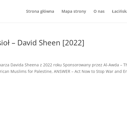
Strona główna
Mapa strony
O nas
Łacińsk
sioł – David Sheen [2022]
nikarza Davida Sheena z 2022 roku Sponsorowany przez Al-Awda – T
merican Muslims for Palestine, ANSWER – Act Now to Stop War and E