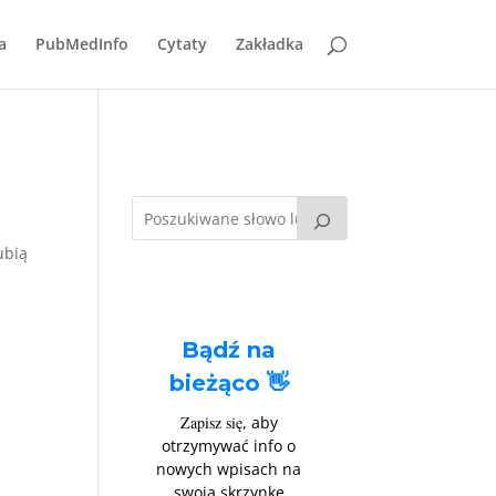
a
PubMedInfo
Cytaty
Zakładka
ubią
Bądź na
bieżąco 👋
Zapisz się
, aby
otrzymywać info o
nowych wpisach na
swoją skrzynkę