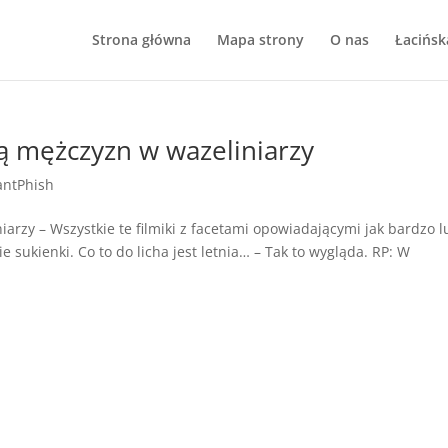
Strona główna
Mapa strony
O nas
Łacińsk
ją mężczyzn w wazeliniarzy
antPhish
arzy – Wszystkie te filmiki z facetami opowiadającymi jak bardzo l
e sukienki. Co to do licha jest letnia… – Tak to wygląda. RP: W