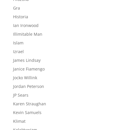
Gra
Historia
Ian Ironwood
Illimitable Man
Islam
Izrael
James Lindsay
Janice Fiamengo
Jocko Willink
Jordan Peterson
JP Sears
Karen Straughan
Kevin Samuels
Klimat
Kolektywizm