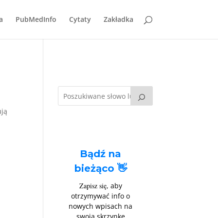
a
PubMedInfo
Cytaty
Zakładka
ują
Bądź na
bieżąco 👋
Zapisz się
, aby
otrzymywać info o
nowych wpisach na
swoją skrzynkę