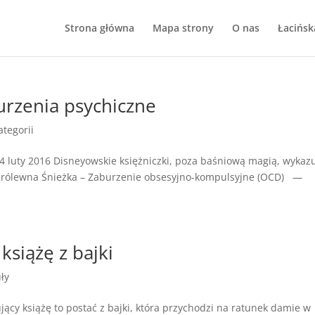
Strona główna
Mapa strony
O nas
Łacińsk
burzenia psychiczne
ategorii
24 luty 2016 Disneyowskie księżniczki, poza baśniową magią, wykaz
rólewna Śnieżka – Zaburzenie obsesyjno-kompulsyjne (OCD) —
książę z bajki
ły
ujący książę to postać z bajki, która przychodzi na ratunek damie w