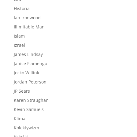
Historia
Ian Ironwood
Illimitable Man
Islam
Izrael
James Lindsay
Janice Fiamengo
Jocko Willink
Jordan Peterson
JP Sears
Karen Straughan
Kevin Samuels
Klimat
Kolektywizm
Książki