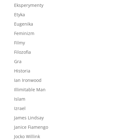
Eksperymenty
Etyka
Eugenika
Feminizm
Filmy
Filozofia
Gra
Historia
Ian Ironwood
Illimitable Man
Islam
Izrael
James Lindsay
Janice Fiamengo
Jocko Willink