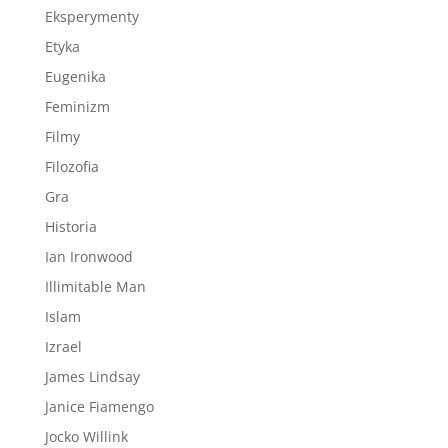
Eksperymenty
Etyka
Eugenika
Feminizm
Filmy
Filozofia
Gra
Historia
Ian Ironwood
Illimitable Man
Islam
Izrael
James Lindsay
Janice Fiamengo
Jocko Willink