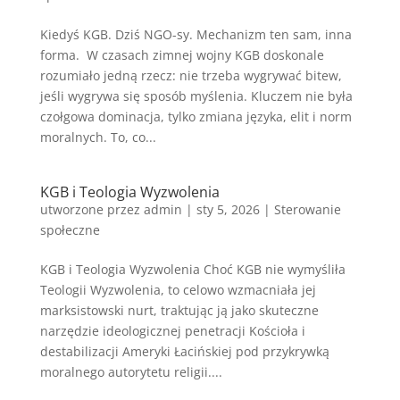
Kiedyś KGB. Dziś NGO-sy. Mechanizm ten sam, inna
forma. W czasach zimnej wojny KGB doskonale
rozumiało jedną rzecz: nie trzeba wygrywać bitew,
jeśli wygrywa się sposób myślenia. Kluczem nie była
czołgowa dominacja, tylko zmiana języka, elit i norm
moralnych. To, co...
KGB i Teologia Wyzwolenia
utworzone przez
admin
|
sty 5, 2026
|
Sterowanie
społeczne
KGB i Teologia Wyzwolenia Choć KGB nie wymyśliła
Teologii Wyzwolenia, to celowo wzmacniała jej
marksistowski nurt, traktując ją jako skuteczne
narzędzie ideologicznej penetracji Kościoła i
destabilizacji Ameryki Łacińskiej pod przykrywką
moralnego autorytetu religii....