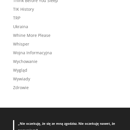
Think Before You Sleep
TIK History
TRP
Ukraina
Whine More Please
Whisper
Wojna Informacyjna
Wychowanie
Wygląd
Wywiady
Zdrowie
„Nie oczekuję, że się ze mną zgodzisz. Nie oczekuję nawet, że