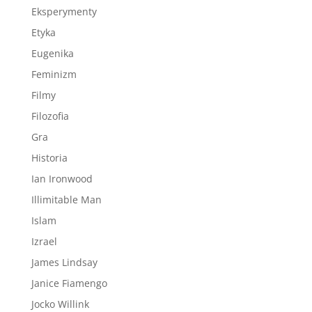
Eksperymenty
Etyka
Eugenika
Feminizm
Filmy
Filozofia
Gra
Historia
Ian Ironwood
Illimitable Man
Islam
Izrael
James Lindsay
Janice Fiamengo
Jocko Willink