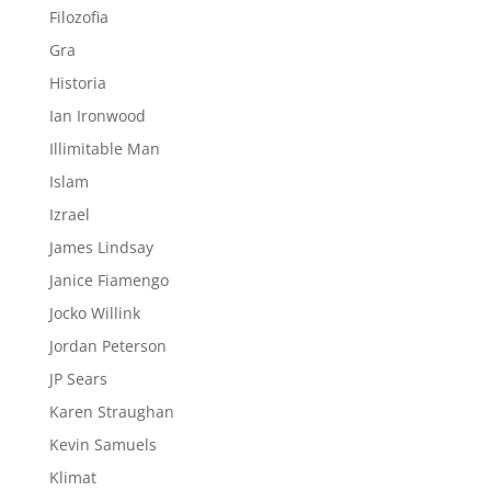
Filozofia
Gra
Historia
Ian Ironwood
Illimitable Man
Islam
Izrael
James Lindsay
Janice Fiamengo
Jocko Willink
Jordan Peterson
JP Sears
Karen Straughan
Kevin Samuels
Klimat