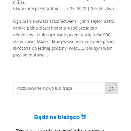
Gatto
utworzone przez
admin
|
lis 25, 2022
|
Szkolnictwo
Ogłupianie świata szkolnictwem – John Taylor Gatto
Krótka pełna złości historia współczesnego
szkolnictwa i tak naprawdę przedstawię treść 900-
stronicowej książki, którą właśnie skończyłem pisać,
skróconą do jednej godziny, więc… Zrobiłbym wam
pięciominutową...
Bądź na bieżąco 👋
Zapisz się
, aby otrzymywać info o nowych