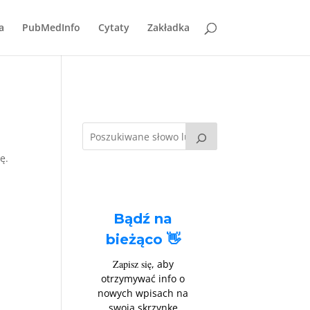
a
PubMedInfo
Cytaty
Zakładka
ę.
Bądź na
bieżąco 👋
Zapisz się
, aby
otrzymywać info o
nowych wpisach na
j
swoją skrzynkę