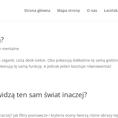
Strona główna
Mapa strony
O nas
Łacińsk
ą?
e mentalne
 zegarki. Leżą obok siebie. Oba pokazują dokładnie tę samą godzin
ykonują tę samą funkcję. A jednak jeden kosztuje równowartość
idzą ten sam świat inaczej?
aczej? Jak filtry poznawcze i kryteria oceny tworzą różne obrazy te