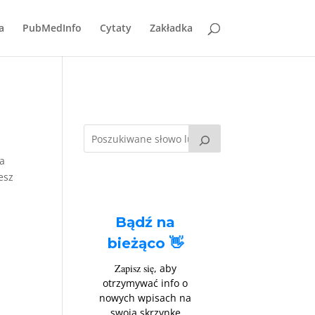
a
PubMedInfo
Cytaty
Zakładka
ka
esz
Bądź na
bieżąco 👋
Zapisz się
, aby
otrzymywać info o
nowych wpisach na
swoją skrzynkę