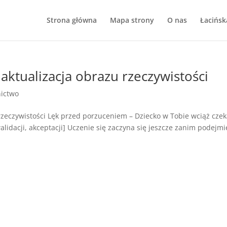
Strona główna
Mapa strony
O nas
Łacińsk
 aktualizacja obrazu rzeczywistości
nictwo
 rzeczywistości Lęk przed porzuceniem – Dziecko w Tobie wciąż cze
lidacji, akceptacji] Uczenie się zaczyna się jeszcze zanim podejmi