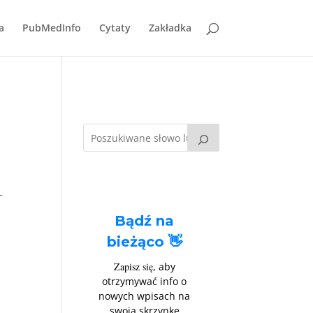
a
PubMedInfo
Cytaty
Zakładka
–
Bądź na
bieżąco 👋
Zapisz się
, aby
otrzymywać info o
nowych wpisach na
swoją skrzynkę