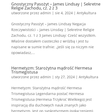
Gnostyczny Pasożyt – James Lindsay | Sekretne
Religie Zachodu, cz. 2 z 3
utworzone przez
admin
|
sie 4, 2024
|
Antykultura
Gnostyczny Pasożyt – James Lindsay Negacja
Rzeczywistości – James Linsday | Sekretne Religie
Zachodu, cz. 1 z 3 James Lindsay: Cześć wszystkim.
Właśnie dostałem ciasteczko z wróżbą i jest tu
napisane w sumie trafnie: „Jeśli się za niczym nie
opowiadasz,...
Hermetyzm: Starożytna mądrość Hermesa
Trismegistusa
utworzone przez
admin
|
sty 27, 2024
|
Antykultura
Hermetyzm: Starożytna mądrość Hermesa
Trismegistusa Legendarna postać Hermesa
Trismegistusa (Hermesa Trzykroć Wielkiego) jest
inspiracją dla duchowych nauk znanych jako
hermetyzm. Jest on synkretyzmem (połączeniem)