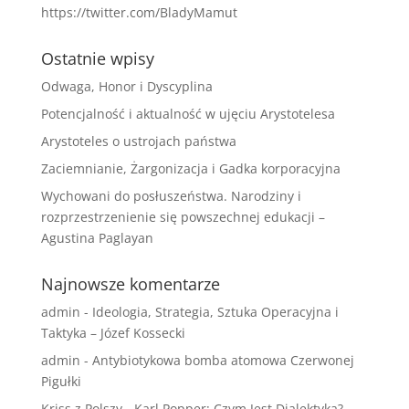
https://twitter.com/BladyMamut
Ostatnie wpisy
Odwaga, Honor i Dyscyplina
Potencjalność i aktualność w ujęciu Arystotelesa
Arystoteles o ustrojach państwa
Zaciemnianie, Żargonizacja i Gadka korporacyjna
Wychowani do posłuszeństwa. Narodziny i
rozprzestrzenienie się powszechnej edukacji –
Agustina Paglayan
Najnowsze komentarze
admin
-
Ideologia, Strategia, Sztuka Operacyjna i
Taktyka – Józef Kossecki
admin
-
Antybiotykowa bomba atomowa Czerwonej
Pigułki
Kriss z Polszy
-
Karl Popper: Czym Jest Dialektyka?