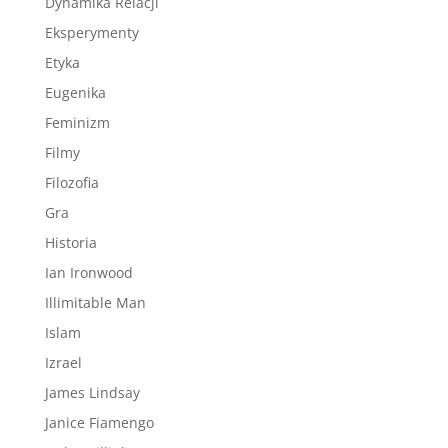
Dynamika Relacji
Eksperymenty
Etyka
Eugenika
Feminizm
Filmy
Filozofia
Gra
Historia
Ian Ironwood
Illimitable Man
Islam
Izrael
James Lindsay
Janice Fiamengo