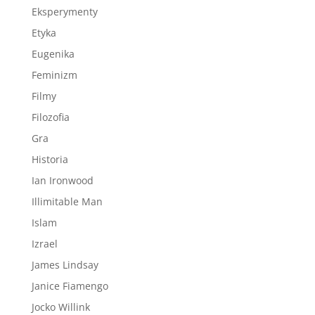
Eksperymenty
Etyka
Eugenika
Feminizm
Filmy
Filozofia
Gra
Historia
Ian Ironwood
Illimitable Man
Islam
Izrael
James Lindsay
Janice Fiamengo
Jocko Willink