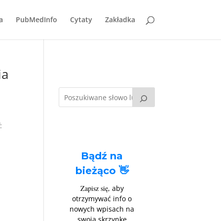
a
PubMedInfo
Cytaty
Zakładka
ia
:
Bądź na
bieżąco 👋
Zapisz się
, aby
otrzymywać info o
nowych wpisach na
swoją skrzynkę