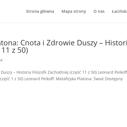
Strona główna
Mapa strony
O nas
Łacińsk
atona: Cnota i Zdrowie Duszy – Histor
 11 z 50)
ia
Duszy – Historia Filozofii Zachodniej (część 11 z 50) Leonard Peikoff
część 1 z 50) Leonard Peikoff: Metafizyka Platona: Świat Dostępny