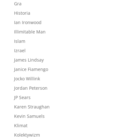
Gra
Historia
Ian Ironwood
Illimitable Man
Islam
Izrael
James Lindsay
Janice Fiamengo
Jocko Willink
Jordan Peterson
JP Sears
Karen Straughan
Kevin Samuels
Klimat
Kolektywizm