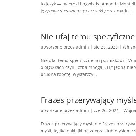
to język — twierdzi lingwistka Amanda Montell
językowe stosowane przez sekty oraz marki...
Nie ufaj temu specyficz
utworzone przez
admin
|
sie 28, 2025
|
Whisp
Nie ufaj temu specyficznemu posmakowi – Whis
o pigułkach czyli liczba mnoga. „TĘ” jedną nieb
brudną robotę. Wystarczy...
Frazes przerywający myśle
utworzone przez
admin
|
cze 26, 2024
|
Wojna
Frazes przerywający myślenie Frazes przerywa
myśli, logika naklejki na zderzak lub myślenie