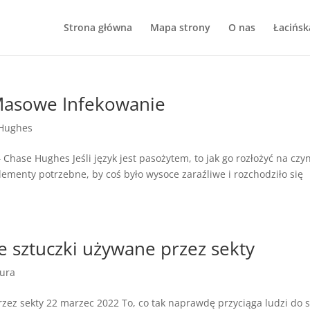
Strona główna
Mapa strony
O nas
Łacińsk
Masowe Infekowanie
Hughes
hase Hughes Jeśli język jest pasożytem, to jak go rozłożyć na czyn
lementy potrzebne, by coś było wysoce zaraźliwe i rozchodziło się
e sztuczki używane przez sekty
tura
zez sekty 22 marzec 2022 To, co tak naprawdę przyciąga ludzi do s