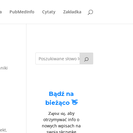
a
PubMedInfo
Cytaty
Zakładka
niki
Bądź na
bieżąco 👋
Zapisz się
, aby
otrzymywać info o
nowych wpisach na
ekt,
swoją skrzynkę