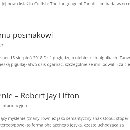
. Jej nowa książka Cultish: The Language of Fanaticism bada wzorc
nemu posmakowi
er
per 15 sierpień 2018 Dziś poględzę o niebieskich pigułkach. Zauw
ieską pigułkę łatwo dziś ogarnąć, szczególnie że inni odwalili za ci
nie – Robert Jay Lifton
 Informacyjna
jący myślenie (znany również jako semantyczny znak stopu, stoper
 stereotypowe) to forma obciążonego języka, często uchodząca za