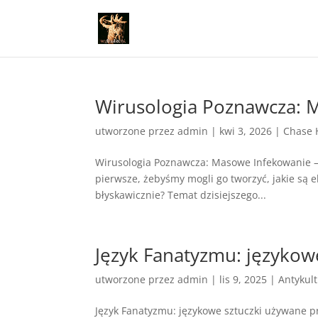
Wirusologia Poznawcza: 
utworzone przez
admin
|
kwi 3, 2026
|
Chase 
Wirusologia Poznawcza: Masowe Infekowanie – C
pierwsze, żebyśmy mogli go tworzyć, jakie są e
błyskawicznie? Temat dzisiejszego...
Język Fanatyzmu: językow
utworzone przez
admin
|
lis 9, 2025
|
Antykul
Język Fanatyzmu: językowe sztuczki używane pr