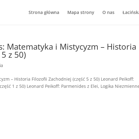
Strona główna
Mapa strony
O nas
Łacińsk
s: Matematyka i Mistycyzm – Historia
 5 z 50)
ia
yzm – Historia Filozofii Zachodniej (część 5 z 50) Leonard Peikoff:
(część 1 z 50) Leonard Peikoff: Parmenides z Elei, Logika Niezmienn