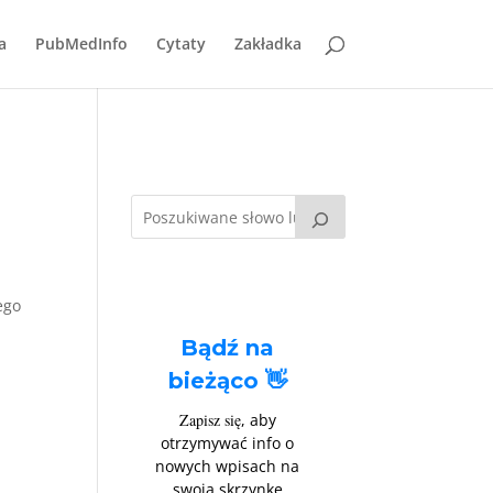
a
PubMedInfo
Cytaty
Zakładka
ego
Bądź na
bieżąco 👋
Zapisz się
, aby
otrzymywać info o
nowych wpisach na
swoją skrzynkę