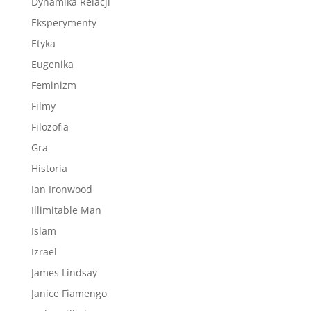
Dynamika Relacji
Eksperymenty
Etyka
Eugenika
Feminizm
Filmy
Filozofia
Gra
Historia
Ian Ironwood
Illimitable Man
Islam
Izrael
James Lindsay
Janice Fiamengo