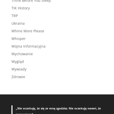
Think Before You Sleep
TIK History
TRP
Ukraina
Whine More Please
Whisper
Wojna Informacyjna
Wychowanie
Wygląd
Wywiady
Zdrowie
„Nie oczekuję, że się ze mną zgodzisz. Nie oczekuję nawet, że