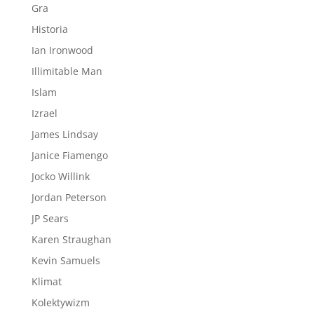
Gra
Historia
Ian Ironwood
Illimitable Man
Islam
Izrael
James Lindsay
Janice Fiamengo
Jocko Willink
Jordan Peterson
JP Sears
Karen Straughan
Kevin Samuels
Klimat
Kolektywizm