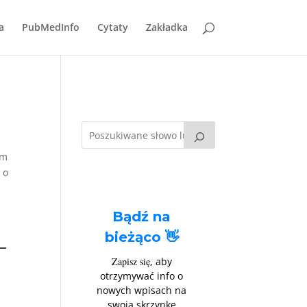
a
PubMedInfo
Cytaty
Zakładka
ym
 o
Bądź na
bieżąco 👋
–
Zapisz się
, aby
otrzymywać info o
nowych wpisach na
swoją skrzynkę