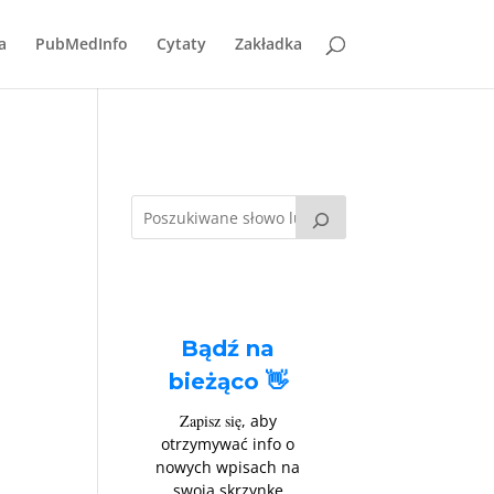
a
PubMedInfo
Cytaty
Zakładka
Bądź na
bieżąco 👋
Zapisz się
, aby
otrzymywać info o
nowych wpisach na
swoją skrzynkę