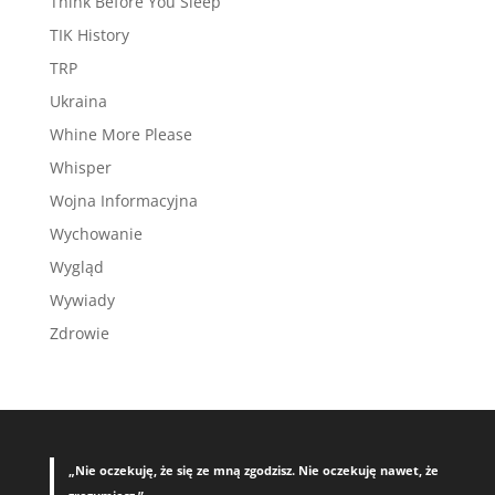
Think Before You Sleep
TIK History
TRP
Ukraina
Whine More Please
Whisper
Wojna Informacyjna
Wychowanie
Wygląd
Wywiady
Zdrowie
„Nie oczekuję, że się ze mną zgodzisz. Nie oczekuję nawet, że