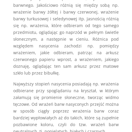
barwnego. Jakościowo różnią się między sobą np.
wrażenie barwy żółtej i barwy czerwonej, wrażenie
barwy turkusowej i seledynowej itp. Jasnością różnią
się np. wrażenia, które odbieram od tego samego
przedmiotu, oglądając go naprzód w pełnym świetle
słonecznym, a następnie w cieniu. Różnica pod
względem nasycenia zachodzi np. pomiędzy
wrażeniem, jakie odbieram, patrząc na arkusz
czerwonego papieru wprost, a wrażeniem, jakiego
doznaję, oglądając ten sam arkusz przez matowe
szkło lub przez bibułkę.
Najwyższy stopień nasycenia posiadają np. wrażenia
odbierane przy spoglądaniu na kryształ, w którym
załamują się promienie słoneczne, tworząc widmo
tęczowe. Od wrażeń barw nasyconych przejść można
w sposób ciągły poprzez wrażenia barw coraz
bardziej wypłowiałych aż do takich, które są zupełnie
pozbawione koloru, czyli do tzw. wrażeń barw
neutralnych, tj. popielatych, białych i czarnych.