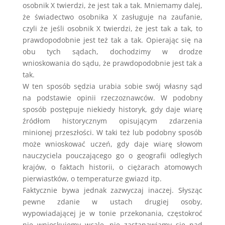
osobnik X twierdzi, że jest tak a tak. Mniemamy dalej,
że świadectwo osobnika X zasługuje na zaufanie,
czyli że jeśli osobnik X twierdzi, że jest tak a tak, to
prawdopodobnie jest też tak a tak. Opierając się na
obu tych sądach, dochodzimy w drodze
wnioskowania do sądu, że prawdopodobnie jest tak a
tak.
W ten sposób sędzia urabia sobie swój własny sąd
na podstawie opinii rzeczoznawców. W podobny
sposób postępuje niekiedy historyk, gdy daje wiarę
źródłom historycznym opisującym zdarzenia
minionej przeszłości. W taki też lub podobny sposób
może wnioskować uczeń, gdy daje wiarę słowom
nauczyciela pouczającego go o geografii odległych
krajów, o faktach historii, o ciężarach atomowych
pierwiastków, o temperaturze gwiazd itp.
Faktycznie bywa jednak zazwyczaj inaczej. Słysząc
pewne zdanie w ustach drugiej osoby,
wypowiadającej je w tonie przekonania, częstokroć
nie wnioskujemy wcale, nie zastanawiamy się nad