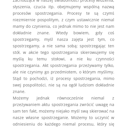
Zachodzące w naszej świadomości procesy widzenia,
słyszenia, czucia itp. obejmujemy wspólną nazwą
procesów spostrzegania. Procesy te są czymś
niezmiernie pospolitym, z czym ustawicznie niemal
mamy do czynienia, co jednak mimo to nie jest nam
dokładnie znane. Wtedy bowiem, gdy coś
spostrzegamy, myśl nasza zajęta jest tym, co
spostrzegamy, a nie sama sobą; spostrzegając ten
stół, w akcie tego spostrzegania skierowujemy się
myślą ku temu stołowi, a nie ku czynności
spostrzegania. Akt spostrzegania przeżywamy tylko,
ale nie czynimy go przedmiotem, o którym myślimy.
Stąd to pochodzi, iż procesy spostrzegania, mimo
swej pospolitości, nie są na ogół ludziom dokładnie
znane.
Możemy jednak równocześnie niemal z
przeżywaniem aktu spostrzegania zwrócić uwagę na
sam ten fakt, możemy niejako myśl swą skierować na
nasze własne spostrzeganie. Możemy to uczynić w
odniesieniu do każdego niemal procesu, który się