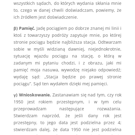
wszystkich sądach, do których wydania skłania mnie
to, czego w danej chwili doświadczam, powiemy, że
ich źródłem jest doświadczenie.
β) Pamięć.
Jadę pociągiem po dobrze znanej mi linii i
ktoś z towarzyszy podróży zapytuje mnie, po której
stronie pociągu będzie najbliższa stacja. Odtwarzam
sobie w myśli widzianą dawniej, niejednokrotnie,
sytuację wjazdu pociągu na stację, o którą w
zadanym mi pytaniu chodzi, i z obrazu, jaki mi
pamięć moja nasuwa, wywodzę niejako odpowiedź;
wydaję sąd: „Stacja będzie po prawej stronie
pociągu”. Sąd ten wydałem dzięki mej pamięci.
γ) Wnioskowanie.
Zastanawiam się nad tym, czy rok
1950 jest rokiem przestępnym, i w tym celu
przeprowadzam następujące rozważania.
Stwierdzam naprzód, że jeśli dany rok jest
przestępny, to jego data jest podzielna przez 4;
stwierdzam dalej, że data 1950 nie jest podzielna