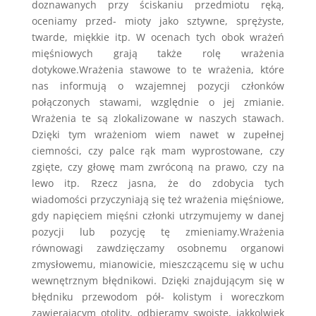
doznawanych przy ściskaniu przedmiotu ręką,
oceniamy przed- mioty jako sztywne, sprężyste,
twarde, miękkie itp. W ocenach tych obok wrażeń
mięśniowych grają także rolę wrażenia
dotykowe.Wrażenia stawowe to te wrażenia, które
nas informują o wzajemnej pozycji członków
połączonych stawami, względnie o jej zmianie.
Wrażenia te są zlokalizowane w naszych stawach.
Dzięki tym wrażeniom wiem nawet w zupełnej
ciemności, czy palce rąk mam wyprostowane, czy
zgięte, czy głowę mam zwróconą na prawo, czy na
lewo itp. Rzecz jasna, że do zdobycia tych
wiadomości przyczyniają się też wrażenia mięśniowe,
gdy napięciem mięśni członki utrzymujemy w danej
pozycji lub pozycję tę zmieniamy.Wrażenia
równowagi zawdzięczamy osobnemu organowi
zmysłowemu, mianowicie, mieszczącemu się w uchu
wewnętrznym błędnikowi. Dzięki znajdującym się w
błędniku przewodom pół- kolistym i woreczkom
zawierającym otolity, odbieramy swoiste, jakkolwiek