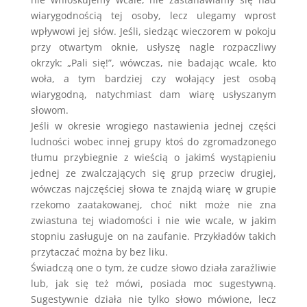
wiarygodnością tej osoby, lecz ulegamy wprost
wpływowi jej słów. Jeśli, siedząc wieczorem w pokoju
przy otwartym oknie, usłyszę nagle rozpaczliwy
okrzyk: „Pali się!”, wówczas, nie badając wcale, kto
woła, a tym bardziej czy wołający jest osobą
wiarygodną, natychmiast dam wiarę usłyszanym
słowom.
Jeśli w okresie wrogiego nastawienia jednej części
ludności wobec innej grupy ktoś do zgromadzonego
tłumu przybiegnie z wieścią o jakimś wystąpieniu
jednej ze zwalczających się grup przeciw drugiej,
wówczas najczęściej słowa te znajdą wiarę w grupie
rzekomo zaatakowanej, choć nikt może nie zna
zwiastuna tej wiadomości i nie wie wcale, w jakim
stopniu zasługuje on na zaufanie. Przykładów takich
przytaczać można by bez liku.
Świadczą one o tym, że cudze słowo działa zaraźliwie
lub, jak się też mówi, posiada moc sugestywną.
Sugestywnie działa nie tylko słowo mówione, lecz