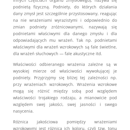
innych częściach organu zmysłowego), nazywa się
podnietą fizyczną. Podniety, do których działania
dany zmysł jest szczególnie przystosowany, reagując
na nie wrażeniami wyrazistymi i odpowiednio do
zmian podniety zróżnicowanymi, nazywają się
podnietami właściwymi dla danego zmysłu i dla
odpowiadających mu wrażeń. Tak np. podnietami
właściwymi dla wrażeń wzrokowych są fale świetlne,
dla wrażeń słuchowych — fale akustyczne itd.
Właściwości odbieranego wrażenia zależne są w
wysokiej mierze od właściwości wywołującej je
podniety. Przyjrzyjmy się bliżej tej zależności np.
przy wrażeniach wzrokowych. Wrażenia wzrokowe
mogą się różnić między sobą pod względem
właściwości trojakiego rodzaju, a mianowicie pod
względem swej jakości, swej jasności i swego
nasycenia.
Różnica jakościowa pomiędzy wrażeniami
wzrokowymi jest różnicą ich koloru, czyli tzw. tonu