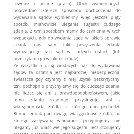
również i pisane (prasa). Obok wymienionych
poprzednio czterech sposobów dochodzenia do
wydawania sądów wymienimy więc jeszcze piąty
sposób, mianowicie uleganie sugestii cudzego
zdania. Z tym sposobem mamy do czynienia w tych
wypadkach, gdy do wydania sądu w jakiejś sprawie
skłania nas sam fakt posłyszenia zdania
wyrażającego taki sąd w cudzych ustach (lub
przeczytania go w jakimś źródle).
Ze wszystkich dróg wiodących nas do wydawania
sądów ta ostatnia jest najbardziej niebezpieczna,
zwłaszcza gdy czynimy z niej użytek bezkrytyczny,
tzn. pochopnie przychylamy się do cudzego zdania,
nie licząc się ani z prawdopodobieństwem, jakie
temu zdaniu skądinąd przysługuje, ani z
wiarygodnością źródła, z którego ono pochodzi.
Biorąc jednak pod uwagę wiarygodność źródła, od
którego zasłyszaną wiadomość przejmujemy, nie
ulegamy już właściwie jego sugestii, lecz stosujemy