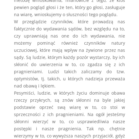
metodę wnioskowania; mianowicie z tego, że ktoś
pewien pogląd głosi i że ten, który go głosi, zasługuje
na wiarę, wnioskujemy o słuszności tego poglądu.
W przeglądzie czynników, które prowadzą nas
faktycznie do wydawania sądów, bez względu na to,
czy uprawniają nas one do ich wydawania, nie
możemy pominąć również czynników natury
uczuciowej, które mają wpływ na żywione przez nas
sądy. Są ludzie, którym każdy pozór wystarczy, by ich
skłonić do uwierzenia w to, co zgadza się z ich
pragnieniami. Ludzi takich zaliczamy do tzw.
optymistów, tj. takich, u których nadzieja przeważa
nad obawą i lękiem.
Pesymiści, ludzie, w których życiu dominuje obawa
rzeczy przykrych, są znów skłonni na byle jakiej
podstawie oprzeć swą wiarę w to, co stoi w
sprzeczności z ich pragnieniami. Na ogół jesteśmy
skłonni wierzyć w to, co usprawiedliwia nasze
postępki i nasze pragnienia. Tak np. chętnie
wierzymy w to, co wywyższa naszych przyjaciół, gdyż