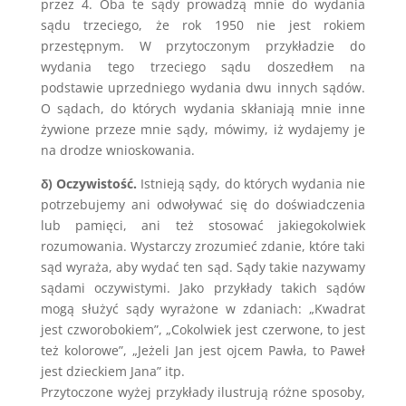
przez 4. Oba te sądy prowadzą mnie do wydania
sądu trzeciego, że rok 1950 nie jest rokiem
przestępnym. W przytoczonym przykładzie do
wydania tego trzeciego sądu doszedłem na
podstawie uprzedniego wydania dwu innych sądów.
O sądach, do których wydania skłaniają mnie inne
żywione przeze mnie sądy, mówimy, iż wydajemy je
na drodze wnioskowania.
δ) Oczywistość.
Istnieją sądy, do których wydania nie
potrzebujemy ani odwoływać się do doświadczenia
lub pamięci, ani też stosować jakiegokolwiek
rozumowania. Wystarczy zrozumieć zdanie, które taki
sąd wyraża, aby wydać ten sąd. Sądy takie nazywamy
sądami oczywistymi. Jako przykłady takich sądów
mogą służyć sądy wyrażone w zdaniach: „Kwadrat
jest czworobokiem”, „Cokolwiek jest czerwone, to jest
też kolorowe”, „Jeżeli Jan jest ojcem Pawła, to Paweł
jest dzieckiem Jana” itp.
Przytoczone wyżej przykłady ilustrują różne sposoby,