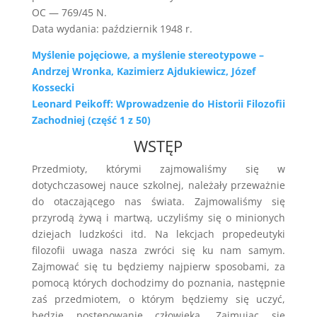
OC — 769/45 N.
Data wydania: październik 1948 r.
Myślenie pojęciowe, a myślenie stereotypowe –
Andrzej Wronka, Kazimierz Ajdukiewicz, Józef
Kossecki
Leonard Peikoff: Wprowadzenie do Historii Filozofii
Zachodniej (część 1 z 50)
WSTĘP
Przedmioty, którymi zajmowaliśmy się w
dotychczasowej nauce szkolnej, należały przeważnie
do otaczającego nas świata. Zajmowaliśmy się
przyrodą żywą i martwą, uczyliśmy się o minionych
dziejach ludzkości itd. Na lekcjach propedeutyki
filozofii uwaga nasza zwróci się ku nam samym.
Zajmować się tu będziemy najpierw sposobami, za
pomocą których dochodzimy do poznania, następnie
zaś przedmiotem, o którym będziemy się uczyć,
będzie postępowanie człowieka. Zajmując się