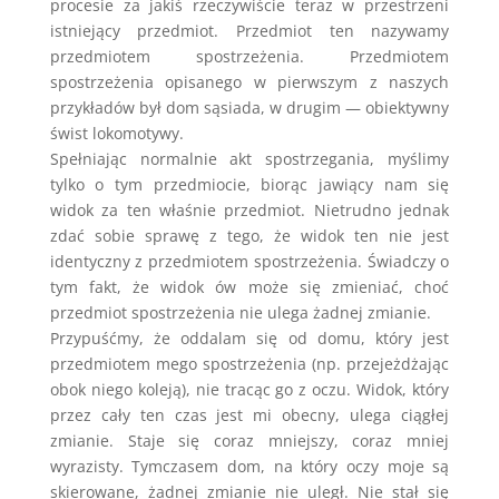
procesie za jakiś rzeczywiście teraz w przestrzeni
istniejący przedmiot. Przedmiot ten nazywamy
przedmiotem spostrzeżenia. Przedmiotem
spostrzeżenia opisanego w pierwszym z naszych
przykładów był dom sąsiada, w drugim — obiektywny
świst lokomotywy.
Spełniając normalnie akt spostrzegania, myślimy
tylko o tym przedmiocie, biorąc jawiący nam się
widok za ten właśnie przedmiot. Nietrudno jednak
zdać sobie sprawę z tego, że widok ten nie jest
identyczny z przedmiotem spostrzeżenia. Świadczy o
tym fakt, że widok ów może się zmieniać, choć
przedmiot spostrzeżenia nie ulega żadnej zmianie.
Przypuśćmy, że oddalam się od domu, który jest
przedmiotem mego spostrzeżenia (np. przejeżdżając
obok niego koleją), nie tracąc go z oczu. Widok, który
przez cały ten czas jest mi obecny, ulega ciągłej
zmianie. Staje się coraz mniejszy, coraz mniej
wyrazisty. Tymczasem dom, na który oczy moje są
skierowane, żadnej zmianie nie uległ. Nie stał się