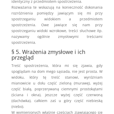
identyczny z przedmiotem spostrzeżenia.
Rozważania te wskazują na konieczność dokonania
rozróżnienia pomiędzy jawiącym się mi przy
spostrzeganiu widokiem a przedmiotem
spostrzeżenia. Owe jawiące się nam przy
spostrzeganiu widoki wzrokowe, treści słuchowe itp.
nazywamy ogólnie zmysłowymi treściami
spostrzeżenia.
§ 5. Wrażenia zmysłowe i ich
przegląd
Treść spostrzeżenia, która mi się zjawia, gdy
spoglądam na dom mego sąsiada, nie jest prosta. W
widoku, który tę treść stanowi, wyróżniam
mianowicie u dołu część zieloną (murawę), wyżej
część białą, poprzerywaną ciemnymi prostokątami
(ściana i okna), jeszcze wyżej część czerwoną
(dachówka), całkiem zaś u góry część niebieską
(niebo).
W wymienionych właśnie częściach zjawiającego się