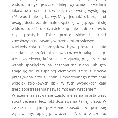
widoku mogę jeszcze dalej wyróżniać składniki
jakościowo różne, np. w części czerwonej występują
różne odcienie tej barwy. Mogę jednakże, biorąc pod
uwagę dostatecznie małe cząstki zjawiającego mi się
widoku, dojść do cząstek zupełnie jednorodnych,
czyli prostych. Takie proste składniki treści
zmysłowych nazywamy wrażeniami zmysłowymi.
Niekiedy cała treść zmysłowa bywa prosta, tzn. nie
składa się z części jakościowo różnych (taką jest np.
treść wzrokowa, która mi się zjawia, gdy leżąc na
wznak spoglądam na bezchmurne niebo lub gdy
znajduję się w zupełnej ciemności, treść słuchowa
przeżywana przy słuchaniu monotonnego brzmienia
widełek stroikowych itp.). W tych wypadkach całą
treść spostrzeżenia nazwać możemy wrażeniem.
Wrażeniem nazywa się często nie samą prostą treść
spostrzeżenia, lecz fakt doznawania takiej treści. W
związku z tym pozostaje sposób, w jaki się
wysławiamy, opisując wrażenia. Np. o wrażeniu,