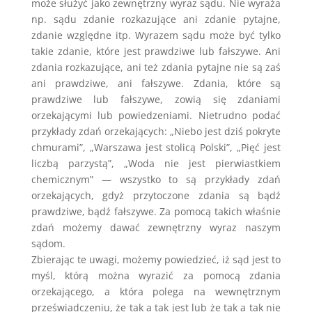
może służyć jako zewnętrzny wyraz sądu. Nie wyraża
np. sądu zdanie rozkazujące ani zdanie pytajne,
zdanie względne itp. Wyrazem sądu może być tylko
takie zdanie, które jest prawdziwe lub fałszywe. Ani
zdania rozkazujące, ani też zdania pytajne nie są zaś
ani prawdziwe, ani fałszywe. Zdania, które są
prawdziwe lub fałszywe, zowią się zdaniami
orzekającymi lub powiedzeniami. Nietrudno podać
przykłady zdań orzekających: „Niebo jest dziś pokryte
chmurami”, „Warszawa jest stolicą Polski”, „Pięć jest
liczbą parzystą”, „Woda nie jest pierwiastkiem
chemicznym” — wszystko to są przykłady zdań
orzekających, gdyż przytoczone zdania są bądź
prawdziwe, bądź fałszywe. Za pomocą takich właśnie
zdań możemy dawać zewnętrzny wyraz naszym
sądom.
Zbierając te uwagi, możemy powiedzieć, iż sąd jest to
myśl, którą można wyrazić za pomocą zdania
orzekającego, a która polega na wewnętrznym
przeświadczeniu, że tak a tak jest lub że tak a tak nie