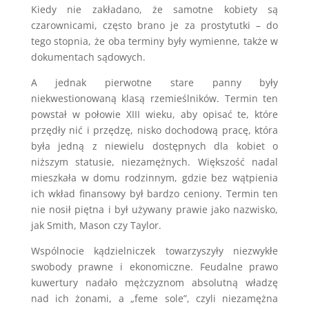
Kiedy nie zakładano, że samotne kobiety są
czarownicami, często brano je za prostytutki – do
tego stopnia, że ​​oba terminy były wymienne, także w
dokumentach sądowych.
A jednak pierwotne stare panny były
niekwestionowaną klasą rzemieślników. Termin ten
powstał w połowie XIII wieku, aby opisać te, które
przędły nić i przędzę, nisko dochodową pracę, która
była jedną z niewielu dostępnych dla kobiet o
niższym statusie, niezamężnych. Większość nadal
mieszkała w domu rodzinnym, gdzie bez wątpienia
ich wkład finansowy był bardzo ceniony. Termin ten
nie nosił piętna i był używany prawie jako nazwisko,
jak Smith, Mason czy Taylor.
Wspólnocie kądzielniczek towarzyszyły niezwykłe
swobody prawne i ekonomiczne. Feudalne prawo
kuwertury nadało mężczyznom absolutną władzę
nad ich żonami, a „feme sole”, czyli niezamężna