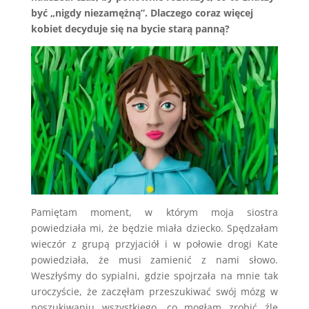
być „nigdy niezamężną”. Dlaczego coraz więcej
kobiet decyduje się na bycie starą panną?
Pamiętam moment, w którym moja siostra
powiedziała mi, że będzie miała dziecko. Spędzałam
wieczór z grupą przyjaciół i w połowie drogi Kate
powiedziała, że musi zamienić z nami słowo.
Weszłyśmy do sypialni, gdzie spojrzała na mnie tak
uroczyście, że zaczęłam przeszukiwać swój mózg w
poszukiwaniu wszystkiego, co mogłam zrobić źle