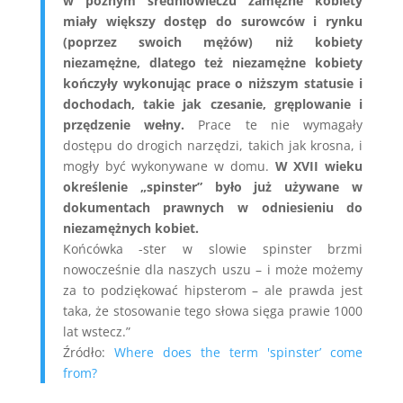
w późnym średniowieczu zamężne kobiety
miały większy dostęp do surowców i rynku
(poprzez swoich mężów) niż kobiety
niezamężne, dlatego też niezamężne kobiety
kończyły wykonując prace o niższym statusie i
dochodach, takie jak czesanie, gręplowanie i
przędzenie wełny.
Prace te nie wymagały
dostępu do drogich narzędzi, takich jak krosna, i
mogły być wykonywane w domu.
W XVII wieku
określenie „spinster” było już używane w
dokumentach prawnych w odniesieniu do
niezamężnych kobiet.
Końcówka -ster w slowie spinster brzmi
nowocześnie dla naszych uszu – i może możemy
za to podziękować hipsterom – ale prawda jest
taka, że stosowanie tego słowa sięga prawie 1000
lat wstecz.”
Źródło:
Where does the term 'spinster’ come
from?