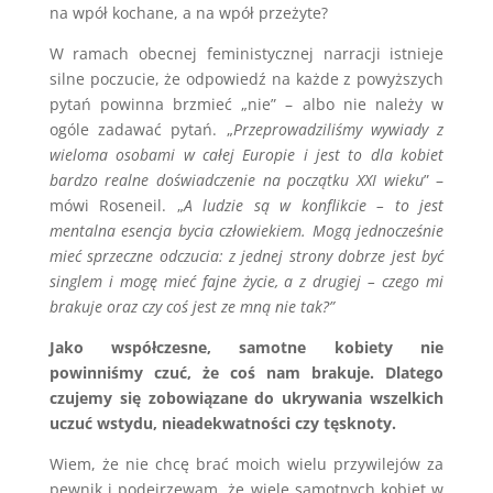
na wpół kochane, a na wpół przeżyte?
W ramach obecnej feministycznej narracji istnieje
silne poczucie, że odpowiedź na każde z powyższych
pytań powinna brzmieć „nie” – albo nie należy w
ogóle zadawać pytań. „
Przeprowadziliśmy wywiady z
wieloma osobami w całej Europie i jest to dla kobiet
bardzo realne doświadczenie na początku XXI wieku
” –
mówi Roseneil. „
A ludzie są w konflikcie – to jest
mentalna esencja bycia człowiekiem. Mogą jednocześnie
mieć sprzeczne odczucia: z jednej strony dobrze jest być
singlem i mogę mieć fajne życie, a z drugiej – czego mi
brakuje oraz czy coś jest ze mną nie tak?”
Jako współczesne, samotne kobiety nie
powinniśmy czuć, że coś nam brakuje. Dlatego
czujemy się zobowiązane do ukrywania wszelkich
uczuć wstydu, nieadekwatności czy tęsknoty.
Wiem, że nie chcę brać moich wielu przywilejów za
pewnik i podejrzewam, że wiele samotnych kobiet w