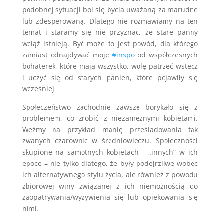
podobnej sytuacji boi się bycia uważaną za marudne
lub zdesperowaną. Dlatego nie rozmawiamy na ten
temat i staramy się nie przyznać, że stare panny
wciąż istnieją. Być może to jest powód, dla którego
zamiast odnajdywać moje
#inspo
od współczesnych
bohaterek, które mają wszystko, wolę patrzeć wstecz
i uczyć się od starych panien, które pojawiły się
wcześniej.
Społeczeństwo zachodnie zawsze borykało się z
problemem, co zrobić z niezamężnymi kobietami.
Weźmy na przykład manię prześladowania tak
zwanych czarownic w średniowieczu. Społeczności
skupione na samotnych kobietach – „innych” w ich
epoce – nie tylko dlatego, że były podejrzliwe wobec
ich alternatywnego stylu życia, ale również z powodu
zbiorowej winy związanej z ich niemożnością do
zaopatrywania/wyżywienia się lub opiekowania się
nimi.