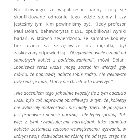
Nic dziwnego, że współczesne panny czują się
skonfliktowane odnośnie tego, gdzie stoimy i czy
jesteśmy tym, kim powinniśmy być. Kiedy profesor
Paul Dolan, behawiorysta z LSE, opublikował wyniki
badań, w których stwierdzono, że samotne kobiety
bez dzieci są szczęśliwsze niż mężatki, był
zaskoczony odpowiedzią. „
Otrzymałem wiele e-maili od
samotnych kobiet z podziękowaniami”,
mówi Dolan,
„
ponieważ teraz ludzie mogą zacząć im wierzyć, gdy
mówią, że naprawdę dobrze sobie radzą. Ale ciekawsze
były reakcje ludzi, którzy nie chcieli w to uwierzyć.”
„Nie doceniłem tego, jak silnie wiązały się z tym odczucia
ludzi: było coś naprawdę obraźliwego w tym, że [kobiety]
nie wybierały małżeństwa i nie miały dzieci. W porządku
jest próbować i ponosić porażkę – ale lepiej spróbuj. Tak
więc z tymi rywalizującymi narracjami, jako samotna
kobieta, zostaniesz rzucona wewnętrznemu wyzwaniu, w
którym twoje doświadczenia różnią się od tego, czego się