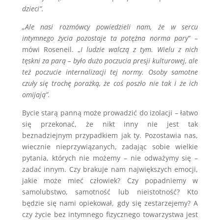
dzieci”.
„Ale nasi rozmówcy powiedzieli nam, że w sercu
intymnego życia pozostaje ta potężna norma pary
” –
mówi Roseneil. „
I ludzie walczą z tym. Wielu z nich
tęskni za parą – było dużo poczucia presji kulturowej, ale
też poczucie internalizacji tej normy. Osoby samotne
czuły się trochę porażką, że coś poszło nie tak i że ich
omijają”.
Bycie starą panną może prowadzić do izolacji – łatwo
się przekonać, że nikt inny nie jest tak
beznadziejnym przypadkiem jak ty. Pozostawia nas,
wiecznie nieprzywiązanych, zadając sobie wielkie
pytania, których nie możemy – nie odważymy się –
zadać innym. Czy brakuje nam największych emocji,
jakie może mieć człowiek? Czy popadniemy w
samolubstwo, samotność lub nieistotność? Kto
będzie się nami opiekował, gdy się zestarzejemy? A
czy życie bez intymnego fizycznego towarzystwa jest