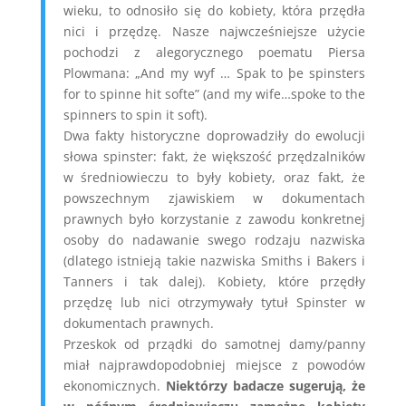
wieku, to odnosiło się do kobiety, która przędła
nici i przędzę. Nasze najwcześniejsze użycie
pochodzi z alegorycznego poematu Piersa
Plowmana: „And my wyf … Spak to þe spinsters
for to spinne hit softe” (and my wife…spoke to the
spinners to spin it soft).
Dwa fakty historyczne doprowadziły do ewolucji
słowa spinster: fakt, że większość przędzalników
w średniowieczu to były kobiety, oraz fakt, że
powszechnym zjawiskiem w dokumentach
prawnych było korzystanie z zawodu konkretnej
osoby do nadawanie swego rodzaju nazwiska
(dlatego istnieją takie nazwiska Smiths i Bakers i
Tanners i tak dalej). Kobiety, które przędły
przędzę lub nici otrzymywały tytuł Spinster w
dokumentach prawnych.
Przeskok od prządki do samotnej damy/panny
miał najprawdopodobniej miejsce z powodów
ekonomicznych.
Niektórzy badacze sugerują, że