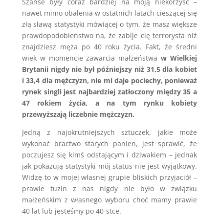
Szanse były coraz bardziej na moją niekorzyść –
nawet mimo obalenia w ostatnich latach cieszącej się
złą sławą statystyki mówiącej o tym, że masz większe
prawdopodobieństwo na, że zabije cię terrorysta niż
znajdziesz męża po 40 roku życia. Fakt, że średni
wiek w momencie zawarcia małżeństwa
w Wielkiej
Brytanii nigdy nie był późniejszy niż 31,5 dla kobiet
i 33,4 dla mężczyzn, nie mi daje pociechy, ponieważ
rynek singli jest najbardziej zatłoczony między 35 a
47 rokiem życia, a na tym rynku kobiety
przewyższają liczebnie mężczyzn.
Jedną z najokrutniejszych sztuczek, jakie może
wykonać bractwo starych panien, jest sprawić, że
poczujesz się kimś odstającym i dziwakiem – jednak
jak pokazują statystyki mój status nie jest wyjątkowy.
Widzę to w mojej własnej grupie bliskich przyjaciół –
prawie tuzin z nas nigdy nie było w związku
małżeńskim z własnego wyboru choć mamy prawie
40 lat lub jesteśmy po 40-stce.