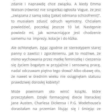
zdanie i naprawdę chce związku. A kiedy Emma
Watson (również nie singielka) ogłosiła Vogue, że jest
„związana z samą sobą [jakaś odmiana schizofrenii]”,
to musiałam zdusić odruch wymiotny. Chciałam
powiedzieć, poczekaj jeszcze 10 lat. Następnie
powiedz mi, jak wzmacniające jest chodzenie
samemu na imprezy, kolacje i do łóżka.
Ale ochłonęłam, żyjąc zgodnie ze stereotypem starej
panny o zawiści i zgorzknieniu, jak to możliwe, że
mimo wychowania przez matkę feministkę i cieszenia
się życiem bogatym w przyjaźnie i sensowną pracę,
nadal odczuwam piętno tego słowa? Albo obawę oto,
że nawet w średnim wieku nie osiągnęłam statusu
prawdziwej dorosłej kobiety?
Może powinnam oto winić książki, które
przeczytałem. Dzięki formacyjnej diecie literackiej
Jane Austen, Charlesa Dickensa i P.G. Wodehouse’a
dorastałam na przemian litując się i śmiejąc ze