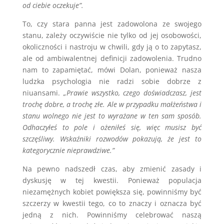
od ciebie oczekuje”.
To, czy stara panna jest zadowolona ze swojego
stanu, zależy oczywiście nie tylko od jej osobowości,
okoliczności i nastroju w chwili, gdy ją o to zapytasz,
ale od ambiwalentnej definicji zadowolenia. Trudno
nam to zapamiętać, mówi Dolan, ponieważ nasza
ludzka psychologia nie radzi sobie dobrze z
niuansami.
„Prawie wszystko, czego doświadczasz, jest
trochę dobre, a trochę złe. Ale w przypadku małżeństwa i
stanu wolnego nie jest to wyrażane w ten sam sposób.
Odhaczyłeś to pole i ożeniłeś się, więc musisz być
szczęśliwy. Wskaźniki rozwodów pokazują, że jest to
kategorycznie nieprawdziwe.”
Na pewno nadszedł czas, aby zmienić zasady i
dyskusję w tej kwestii. Ponieważ populacja
niezamężnych kobiet powiększa się, powinniśmy być
szczerzy w kwestii tego, co to znaczy i oznacza być
jedną z nich. Powinniśmy celebrować naszą