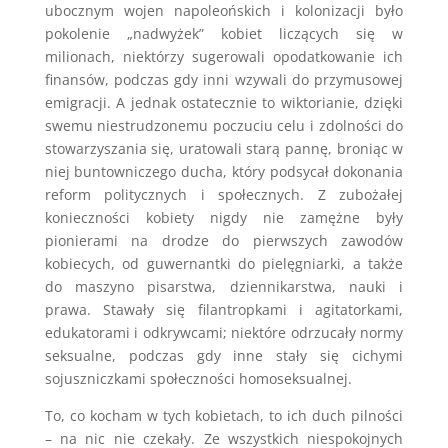
ubocznym wojen napoleońskich i kolonizacji było
pokolenie „nadwyżek” kobiet liczących się w
milionach, niektórzy sugerowali opodatkowanie ich
finansów, podczas gdy inni wzywali do przymusowej
emigracji. A jednak ostatecznie to wiktorianie, dzięki
swemu niestrudzonemu poczuciu celu i zdolności do
stowarzyszania się, uratowali starą pannę, broniąc w
niej buntowniczego ducha, który podsycał dokonania
reform politycznych i społecznych. Z zubożałej
konieczności kobiety nigdy nie zamężne były
pionierami na drodze do pierwszych zawodów
kobiecych, od guwernantki do pielęgniarki, a także
do maszyno pisarstwa, dziennikarstwa, nauki i
prawa. Stawały się filantropkami i agitatorkami,
edukatorami i odkrywcami; niektóre odrzucały normy
seksualne, podczas gdy inne stały się cichymi
sojuszniczkami społeczności homoseksualnej.
To, co kocham w tych kobietach, to ich duch pilności
– na nic nie czekały. Ze wszystkich niespokojnych