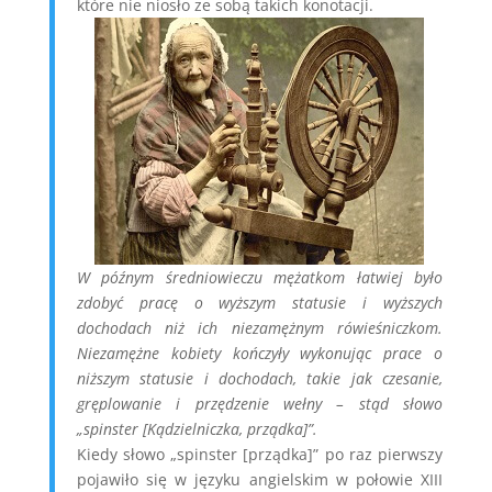
które nie niosło ze sobą takich konotacji.
W późnym średniowieczu mężatkom łatwiej było
zdobyć pracę o wyższym statusie i wyższych
dochodach niż ich niezamężnym rówieśniczkom.
Niezamężne kobiety kończyły wykonując prace o
niższym statusie i dochodach, takie jak czesanie,
gręplowanie i przędzenie wełny – stąd słowo
„spinster [Kądzielniczka, prządka]”.
Kiedy słowo „spinster [prządka]” po raz pierwszy
pojawiło się w języku angielskim w połowie XIII