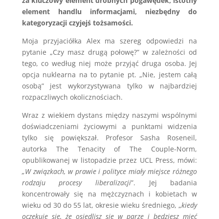
za kluczowy element drobnych pogawędek, istotny
element handlu informacjami, niezbędny do
kategoryzacji czyjejś tożsamości.
Moja przyjaciółka Alex ma szereg odpowiedzi na
pytanie „Czy masz drugą połowę?” w zależności od
tego, co według niej może przyjąć druga osoba. Jej
opcja nuklearna na to pytanie pt. „Nie, jestem całą
osobą” jest wykorzystywana tylko w najbardziej
rozpaczliwych okolicznościach.
Wraz z wiekiem dystans między naszymi wspólnymi
doświadczeniami życiowymi a punktami widzenia
tylko się powiększał. Profesor Sasha Roseneil,
autorka The Tenacity of The Couple-Norm,
opublikowanej w listopadzie przez UCL Press, mówi:
„W związkach, w prawie i polityce miały miejsce różnego
rodzaju procesy liberalizacji
”. Jej badania
koncentrowały się na mężczyznach i kobietach w
wieku od 30 do 55 lat, okresie wieku średniego, „
kiedy
oczekuje się, że osiedlisz się w parze i będziesz mieć