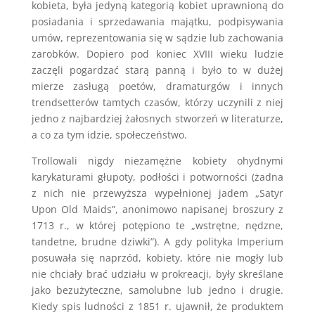
kobieta, była jedyną kategorią kobiet uprawnioną do
posiadania i sprzedawania majątku, podpisywania
umów, reprezentowania się w sądzie lub zachowania
zarobków. Dopiero pod koniec XVIII wieku ludzie
zaczęli pogardzać starą panną i było to w dużej
mierze zasługą poetów, dramaturgów i innych
trendsetterów tamtych czasów, którzy uczynili z niej
jedno z najbardziej żałosnych stworzeń w literaturze,
a co za tym idzie, społeczeństwo.
Trollowali nigdy niezamężne kobiety ohydnymi
karykaturami głupoty, podłości i potworności (żadna
z nich nie przewyższa wypełnionej jadem „Satyr
Upon Old Maids”, anonimowo napisanej broszury z
1713 r., w której potępiono te „wstrętne, nędzne,
tandetne, brudne dziwki”). A gdy polityka Imperium
posuwała się naprzód, kobiety, które nie mogły lub
nie chciały brać udziału w prokreacji, były skreślane
jako bezużyteczne, samolubne lub jedno i drugie.
Kiedy spis ludności z 1851 r. ujawnił, że produktem