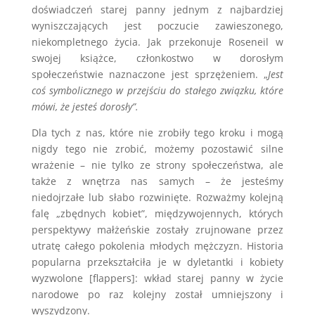
doświadczeń starej panny jednym z najbardziej
wyniszczających jest poczucie zawieszonego,
niekompletnego życia. Jak przekonuje Roseneil w
swojej książce, członkostwo w dorosłym
społeczeństwie naznaczone jest sprzężeniem. „
Jest
coś symbolicznego w przejściu do stałego związku, które
mówi, że jesteś dorosły”.
Dla tych z nas, które nie zrobiły tego kroku i mogą
nigdy tego nie zrobić, możemy pozostawić silne
wrażenie – nie tylko ze strony społeczeństwa, ale
także z wnętrza nas samych – że jesteśmy
niedojrzałe lub słabo rozwinięte. Rozważmy kolejną
falę „zbędnych kobiet”, międzywojennych, których
perspektywy małżeńskie zostały zrujnowane przez
utratę całego pokolenia młodych mężczyzn. Historia
popularna przekształciła je w dyletantki i kobiety
wyzwolone [flappers]: wkład starej panny w życie
narodowe po raz kolejny został umniejszony i
wyszydzony.