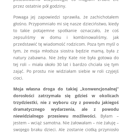
przez ostatnie pół godziny.
Powaga jej zapowiedzi sprawiła, że zachichotałem
głośno. Przypomniało mi się nasze dzieciństwo, kiedy
to takie potajemne spotkanie oznaczało, że coś
zepsuliśmy w domu i kombinowaliśmy, jak
przedstawić tę wiadomość rodzicom. Poza tym myśl o
tym, że moja młodsza siostra będzie mamą, była z
natury zabawna. Nie żeby Kate nie była gotowa do
tej roli – miała około 30 lat i bardzo chciała się tym
zająć. Po prostu nie widziałam siebie w roli czyjejś
cioci.
Moja własna droga do takiej „konwencjonalnej”
dorosłości zatrzymała się gdzieś w okolicach
trzydziestki, nie z wyboru czy z powodu jakiegoś
dramatycznego wydarzenia, ale z powodu
niewidzialnego przesiewu możliwości.
Byłam –
jestem – wciąż samotna. Nie żałowałam – nie żałuję –
swojego braku dzieci. Ale zostanie ciotką przyniosło