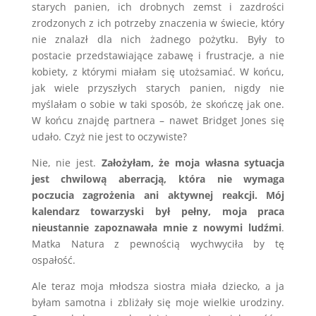
starych panien, ich drobnych zemst i zazdrości
zrodzonych z ich potrzeby znaczenia w świecie, który
nie znalazł dla nich żadnego pożytku. Były to
postacie przedstawiające zabawę i frustracje, a nie
kobiety, z którymi miałam się utożsamiać. W końcu,
jak wiele przyszłych starych panien, nigdy nie
myślałam o sobie w taki sposób, że skończę jak one.
W końcu znajdę partnera – nawet Bridget Jones się
udało. Czyż nie jest to oczywiste?
Nie, nie jest.
Założyłam, że moja własna sytuacja
jest chwilową aberracją, która nie wymaga
poczucia zagrożenia ani aktywnej reakcji. Mój
kalendarz towarzyski był pełny, moja praca
nieustannie zapoznawała mnie z nowymi ludźmi
.
Matka Natura z pewnością wychwyciła by tę
ospałość.
Ale teraz moja młodsza siostra miała dziecko, a ja
byłam samotna i zbliżały się moje wielkie urodziny.