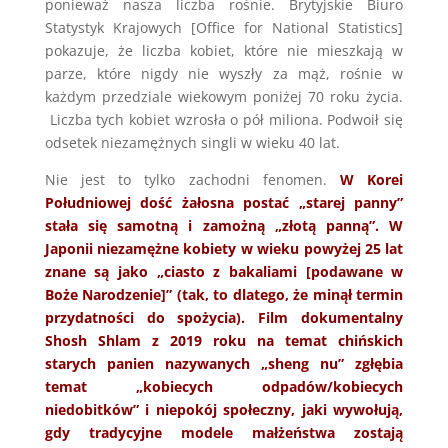
ponieważ nasza liczba rośnie. Brytyjskie Biuro
Statystyk Krajowych [Office for National Statistics]
pokazuje, że liczba kobiet, które nie mieszkają w
parze, które nigdy nie wyszły za mąż, rośnie w
każdym przedziale wiekowym poniżej 70 roku życia.
Liczba tych kobiet wzrosła o pół miliona. Podwoił się
odsetek niezamężnych singli w wieku 40 lat.
Nie jest to tylko zachodni fenomen.
W Korei
Południowej dość żałosna postać „starej panny”
stała się samotną i zamożną „złotą panną”. W
Japonii niezamężne kobiety w wieku powyżej 25 lat
znane są jako „ciasto z bakaliami [podawane w
Boże Narodzenie]” (tak, to dlatego, że minął termin
przydatności do spożycia). Film dokumentalny
Shosh Shlam z 2019 roku na temat chińskich
starych panien nazywanych „sheng nu” zgłębia
temat „kobiecych odpadów/kobiecych
niedobitków” i niepokój społeczny, jaki wywołują,
gdy tradycyjne modele małżeństwa zostają