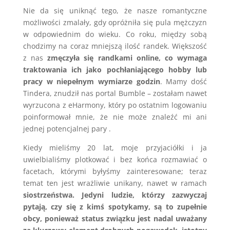
Nie da się uniknąć tego, że nasze romantyczne
możliwości zmalały, gdy opróżniła się pula mężczyzn
w odpowiednim do wieku. Co roku, między sobą
chodzimy na coraz mniejszą ilość randek. Większość
z nas
zmęczyła się randkami online, co wymaga
traktowania ich jako pochłaniającego hobby lub
pracy w niepełnym wymiarze godzin
. Mamy dość
Tindera, znudził nas portal Bumble – zostałam nawet
wyrzucona z eHarmony, który po ostatnim logowaniu
poinformował mnie, że nie może znaleźć mi ani
jednej potencjalnej pary .
Kiedy mieliśmy 20 lat, moje przyjaciółki i ja
uwielbialiśmy plotkować i bez końca rozmawiać o
facetach, którymi byłyśmy zainteresowane; teraz
temat ten jest wrażliwie unikany, nawet w ramach
siostrzeństwa
.
Jedyni ludzie, którzy zazwyczaj
pytają, czy się z kimś spotykamy, są to zupełnie
obcy, ponieważ status związku jest nadal uważany