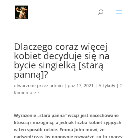
Dlaczego coraz więcej
kobiet decyduje się na
bycie singielką [starą
panną]?
utworzone przez
admin
|
paź 17, 2021
|
Artykuły
|
2
Komentarze
Wyrażenie „stara panna” wciąż jest nacechowane
litością i mizoginią, a jednak liczba kobiet żyjących
w ten sposób rośnie. Emma John mówi, że
nadszedł czas, by ponownie rozważyć, co to znaczy