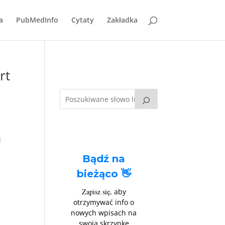
a
PubMedInfo
Cytaty
Zakładka
rt
j
Bądź na
bieżąco 👋
Zapisz się
, aby
otrzymywać info o
nowych wpisach na
swoją skrzynkę