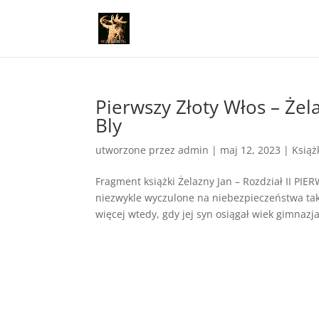
Pierwszy Złoty Włos – Żel
Bly
utworzone przez
admin
|
maj 12, 2023
|
Książ
Fragment książki Żelazny Jan – Rozdział II P
niezwykle wyczulone na niebezpieczeństwa ta
więcej wtedy, gdy jej syn osiągał wiek gimnazjal