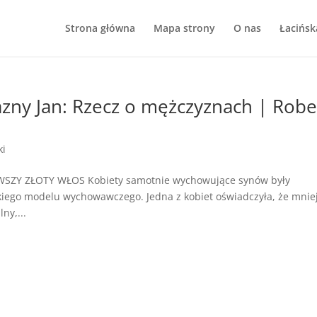
Strona główna
Mapa strony
O nas
Łacińsk
azny Jan: Rzecz o mężczyznach | Robe
ki
IERWSZY ZŁOTY WŁOS Kobiety samotnie wychowujące synów były
kiego modelu wychowawczego. Jedna z kobiet oświadczyła, że mnie
ny,...