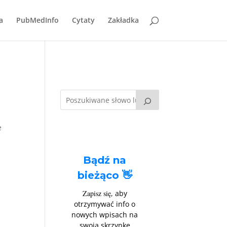
a
PubMedInfo
Cytaty
Zakładka
e
Bądź na
bieżąco 👋
Zapisz się
, aby
otrzymywać info o
nowych wpisach na
swoją skrzynkę