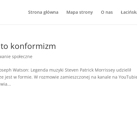
Strona główna
Mapa strony
O nas
Łacińsk
 to konformizm
wanie społeczne
oseph Watson: Legenda muzyki Steven Patrick Morrissey udzielił
sze jest w formie. W rozmowie zamieszczonej na kanale na YouTubi
wia...