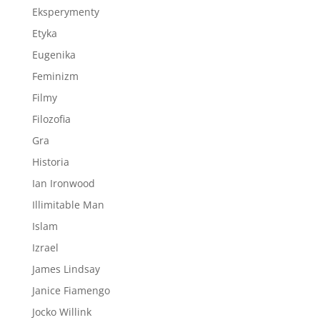
Eksperymenty
Etyka
Eugenika
Feminizm
Filmy
Filozofia
Gra
Historia
Ian Ironwood
Illimitable Man
Islam
Izrael
James Lindsay
Janice Fiamengo
Jocko Willink