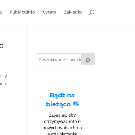
a
PubMedInfo
Cytaty
Zakładka
do
ć 10
ona:
Bądź na
bieżąco 👋
Zapisz się
, aby
otrzymywać info o
nowych wpisach na
swoją skrzynkę