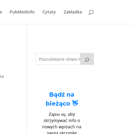
a
PubMedInfo
Cytaty
Zakładka
ka
Bądź na
bieżąco 👋
Zapisz się
, aby
otrzymywać info o
nowych wpisach na
swoją skrzynkę