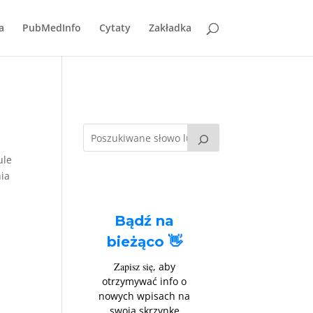
a
PubMedInfo
Cytaty
Zakładka
ule
nia
Bądź na
bieżąco 👋
Zapisz się
, aby
otrzymywać info o
nowych wpisach na
swoją skrzynkę