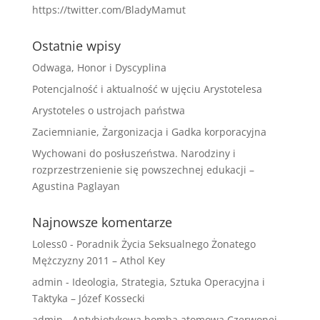
https://twitter.com/BladyMamut
Ostatnie wpisy
Odwaga, Honor i Dyscyplina
Potencjalność i aktualność w ujęciu Arystotelesa
Arystoteles o ustrojach państwa
Zaciemnianie, Żargonizacja i Gadka korporacyjna
Wychowani do posłuszeństwa. Narodziny i
rozprzestrzenienie się powszechnej edukacji –
Agustina Paglayan
Najnowsze komentarze
Loless0
-
Poradnik Życia Seksualnego Żonatego
Mężczyzny 2011 – Athol Key
admin
-
Ideologia, Strategia, Sztuka Operacyjna i
Taktyka – Józef Kossecki
admin
-
Antybiotykowa bomba atomowa Czerwonej