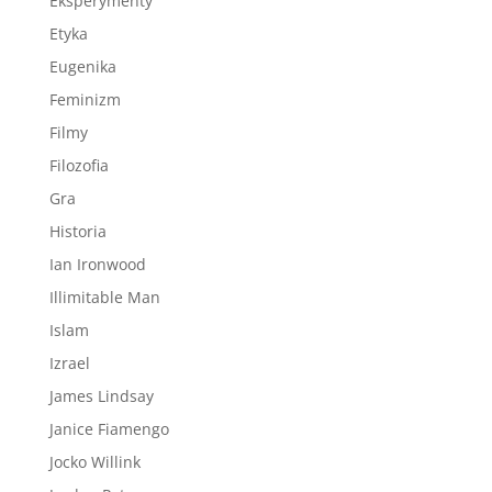
Eksperymenty
Etyka
Eugenika
Feminizm
Filmy
Filozofia
Gra
Historia
Ian Ironwood
Illimitable Man
Islam
Izrael
James Lindsay
Janice Fiamengo
Jocko Willink