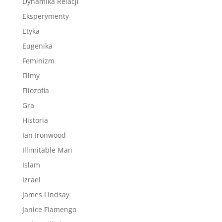
Dynamika Relacji
Eksperymenty
Etyka
Eugenika
Feminizm
Filmy
Filozofia
Gra
Historia
Ian Ironwood
Illimitable Man
Islam
Izrael
James Lindsay
Janice Fiamengo