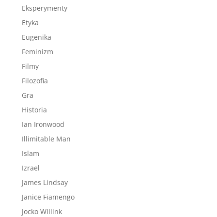
Eksperymenty
Etyka
Eugenika
Feminizm
Filmy
Filozofia
Gra
Historia
Ian Ironwood
Illimitable Man
Islam
Izrael
James Lindsay
Janice Fiamengo
Jocko Willink