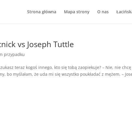
Strona główna
Mapa strony
O nas
Łacińsk
nick vs Joseph Tuttle
m przypadku
szukasz teraz kogoś innego, kto się tobą zaopiekuje? – Nie, nie chcę
my, bo myślałam, że uda mi się wszystko poukładać z mężem. – Jo