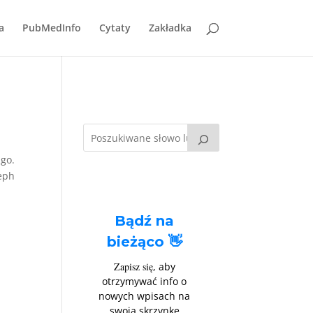
a
PubMedInfo
Cytaty
Zakładka
 go.
seph
Bądź na
bieżąco 👋
Zapisz się
, aby
otrzymywać info o
nowych wpisach na
swoją skrzynkę