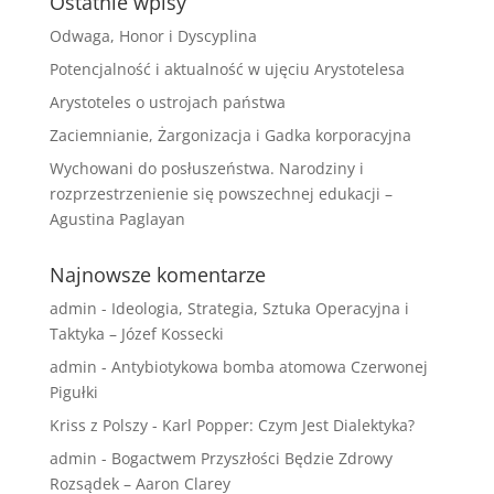
Ostatnie wpisy
Odwaga, Honor i Dyscyplina
Potencjalność i aktualność w ujęciu Arystotelesa
Arystoteles o ustrojach państwa
Zaciemnianie, Żargonizacja i Gadka korporacyjna
Wychowani do posłuszeństwa. Narodziny i
rozprzestrzenienie się powszechnej edukacji –
Agustina Paglayan
Najnowsze komentarze
admin
-
Ideologia, Strategia, Sztuka Operacyjna i
Taktyka – Józef Kossecki
admin
-
Antybiotykowa bomba atomowa Czerwonej
Pigułki
Kriss z Polszy
-
Karl Popper: Czym Jest Dialektyka?
admin
-
Bogactwem Przyszłości Będzie Zdrowy
Rozsądek – Aaron Clarey