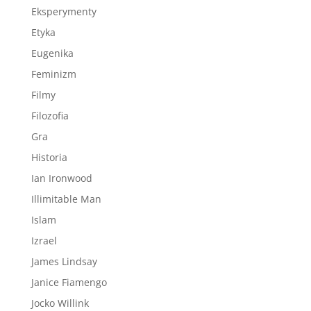
Eksperymenty
Etyka
Eugenika
Feminizm
Filmy
Filozofia
Gra
Historia
Ian Ironwood
Illimitable Man
Islam
Izrael
James Lindsay
Janice Fiamengo
Jocko Willink