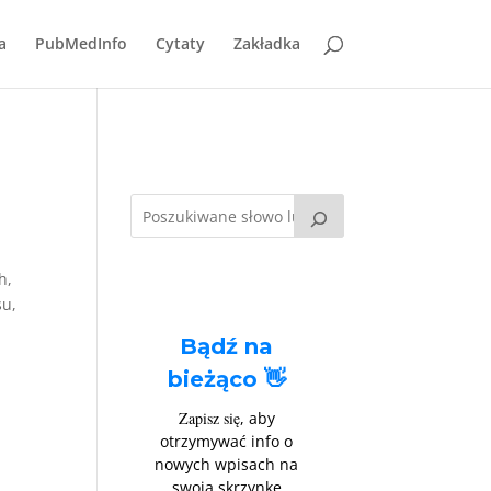
a
PubMedInfo
Cytaty
Zakładka
h,
su,
Bądź na
bieżąco 👋
Zapisz się
, aby
otrzymywać info o
nowych wpisach na
swoją skrzynkę